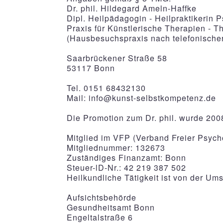
Dr. phil. Hildegard Ameln-Haffke
Dipl. Heilpädagogin - Heilpraktikerin 
Praxis für Künstlerische Therapien - 
(Hausbesuchspraxis nach telefonische
Saarbrückener Straße 58
53117 Bonn
Tel. 0151 68432130
Mail:
info@kunst-selbstkompetenz.de
Die Promotion zum Dr. phil. wurde 200
Mitglied im VFP (Verband Freier Psycho
Mitgliednummer: 132673
Zuständiges Finanzamt: Bonn
Steuer-lD-Nr.: 42 219 387 502
Heilkundliche Tätigkeit ist von der Ums
Aufsichtsbehörde
Gesundheitsamt Bonn
Engeltalstraße 6