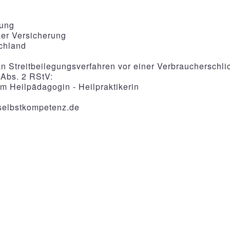
rung
aer Versicherung
chland
, an Streitbeilegungsverfahren vor einer Verbraucherschl
 Abs. 2 RStV:
om Heilpädagogin - Heilpraktikerin
selbstkompetenz.de